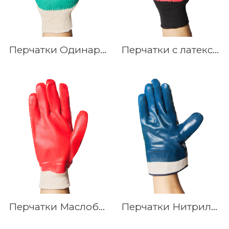
Перчатки Одинарный латексный облив
Перчатки с латексным покрытием ТОРРО
Перчатки Маслобензостойкие (Гранат)
Перчатки Нитриловые манжет крага, полный облив