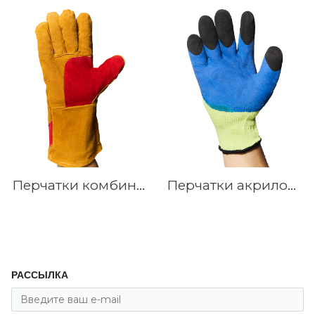
Перчатки комбинированные Ангара (говяжий спилк)
Перчатки акриловые утепленные с покрытием каучук с усилением на пальцах Супер Люкс
РАССЫЛКА