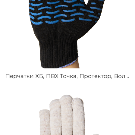
Перчатки ХБ, ПВХ Точка, Протектор, Волна, 10 кл, 5-нитка плотной вязки, Белые, Серые, Чёрные