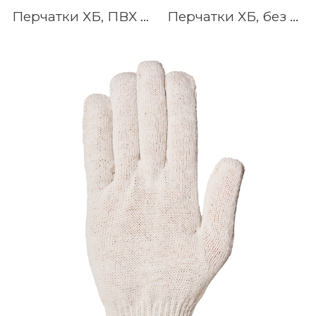
Перчатки ХБ, ПВХ Точка, Протектор, Волна, 13 кл, 4-нитка, Белые, Серые, Чёрные
Перчатки ХБ, без ПВХ, 7.5 кл, 5-нитка, Белые, Серые, Чёрные